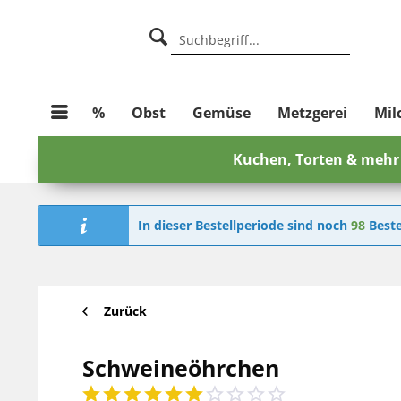
%
Obst
Gemüse
Metzgerei
Mil
Kuchen, Torten & mehr
In dieser Bestellperiode sind noch
98
Beste
Zurück
Schweineöhrchen