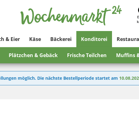
E
k
ch & Eier
Käse
Bäckerei
Konditorei
Restaur
Plätzchen & Gebäck
Frische Teilchen
Muffins 
llungen möglich. Die nächste Bestellperiode startet am
10.08.20