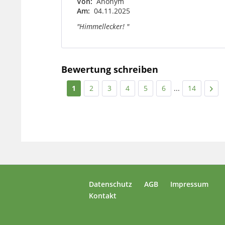
Von:
Anonym
Am:
04.11.2025
"Himmellecker! "
Bewertung schreiben
1
2
3
4
5
6
...
14
Datenschutz
AGB
Impressum
Kontakt