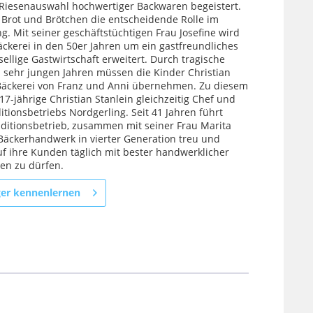
r Riesenauswahl hochwertiger Backwaren begeistert.
n Brot und Brötchen die entscheidende Rolle im
g. Mit seiner geschäftstüchtigen Frau Josefine wird
äckerei in den 50er Jahren um ein gastfreundliches
ellige Gastwirtschaft erweitert. Durch tragische
sehr jungen Jahren müssen die Kinder Christian
Bäckerei von Franz und Anni übernehmen. Zu diesem
 17-jährige Christian Stanlein gleichzeitig Chef und
itionsbetriebs Nordgerling. Seit 41 Jahren führt
aditionsbetrieb, zusammen mit seiner Frau Marita
Bäckerhandwerk in vierter Generation treu und
uf ihre Kunden täglich mit bester handwerklicher
en zu dürfen.
ger kennenlernen