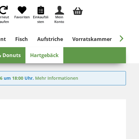
rneut
Favoriten
Einkaufsli
Mein
aufen
sten
Konto

ant
Fisch
Aufstriche
Vorratskammer
Süßes &
& Donuts
Hartgebäck
26
um
18:00
Uhr.
Mehr Informationen