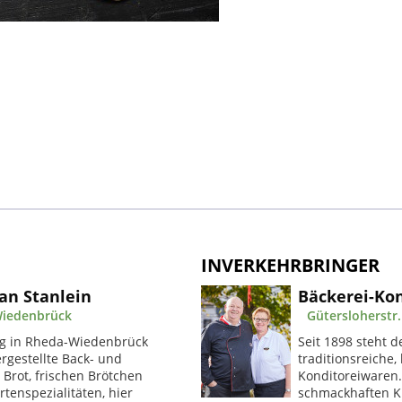
INVERKEHRBRINGER
ian Stanlein
Bäckerei-Kon
 Wiedenbrück
Gütersloherstr
ng in Rheda-Wiedenbrück
Seit 1898 steht 
ergestellte Back- und
traditionsreiche,
Brot, frischen Brötchen
Konditoreiwaren.
enspezialitäten, hier
schmackhaften Ku