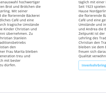
esenauswahl hochwertiger
täglich mit eine
len Brot und Brötchen die
Seit 1923 spiele
rling. Mit seiner
Hause Nordgerlin
d die florierende Bäckerei
die florierende B
dliches Café und eine
Café und eine ges
Durch tragische Umstände
Umstände und in 
ie Kinder Christian und
und Andrea die 
 Anni übernehmen. Zu
Zeitpunkt ist der
hristian Stanlein
Lehrling des Trad
raditionsbetriebs
Christian den Tr
istian den
bleiben sie dem 
ner Frau Marita bleiben
freuen sich dara
Generation treu und
Qualität verwöhn
ch mit bester
zu dürfen.
Inverkehrbrin