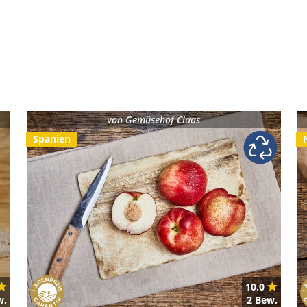
von
Gemüsehof Claas
Spanien
10.0
w.
2 Bew.