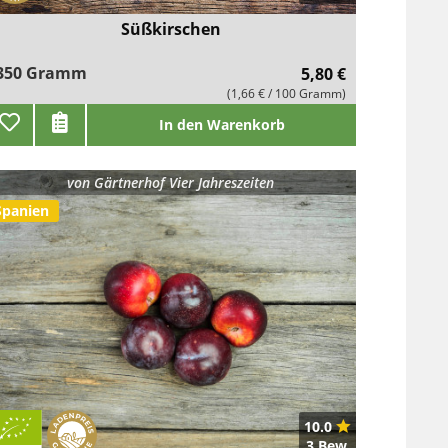
Süßkirschen
350 Gramm
5,80 €
(1,66 € / 100 Gramm)
In den Warenkorb
von
Gärtnerhof Vier Jahreszeiten
Spanien
10.0
3 Bew.