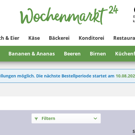
E
k
ch & Eier
Käse
Bäckerei
Konditorei
Restaur
Bananen & Ananas
Beeren
Birnen
Küchenf
llungen möglich. Die nächste Bestellperiode startet am
10.08.20
Filtern
S