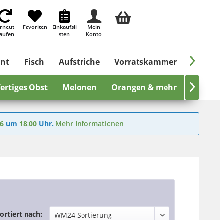
rneut
Favoriten
Einkaufsli
Mein
aufen
sten
Konto

ant
Fisch
Aufstriche
Vorratskammer
Süßes &
ertiges Obst
Melonen
Orangen & mehr

Steinf
26
um
18:00
Uhr.
Mehr Informationen
ortiert nach: