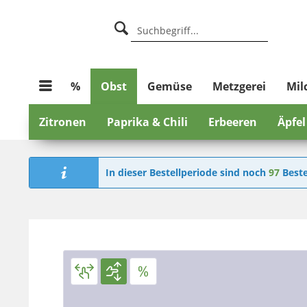
%
Obst
Gemüse
Metzgerei
Mil
Zitronen
Paprika & Chili
Erbeeren
Äpfel
In dieser Bestellperiode sind noch
97
Beste