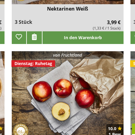
Nektarinen Weiß
3 Stück
€
3,99 €
)
(1,33 € / 1 Stück)
In den Warenkorb
von
Fruchtland
Dienstag: Ruhetag
10.0
w.
1 Bew.