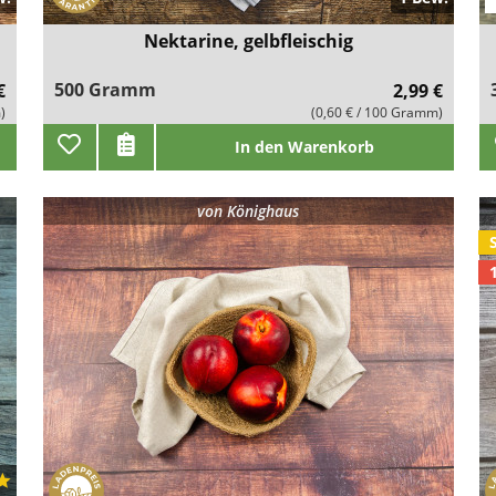
Nektarine, gelbfleischig
500 Gramm
€
2,99 €
)
(0,60 € / 100 Gramm)
In den Warenkorb
von
Könighaus