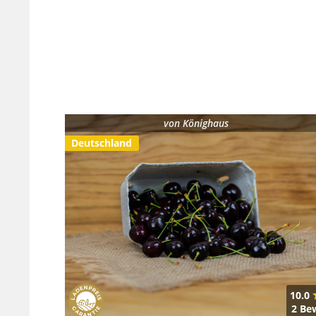
von
Könighaus
Deutschland
10.0
2 Be