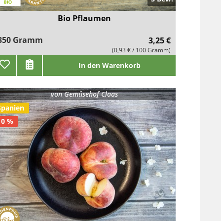
Bio Pflaumen
350 Gramm
3,25 €
(0,93 € / 100 Gramm)
In den Warenkorb
von
Gemüsehof Claas
Spanien
10 %