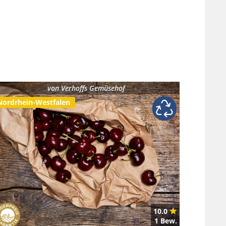
von
Verhoffs Gemüsehof
Nordrhein-Westfalen
10.0
1 Bew.