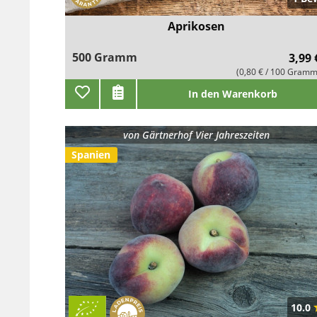
Aprikosen
500 Gramm
3,99 
(0,80 € / 100 Gramm
In den Warenkorb
von
Gärtnerhof Vier Jahreszeiten
Spanien
10.0