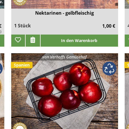
w.
Nektarinen - gelbfleischig
1 Stück
€
1,00 €
)
In den Warenkorb
von
Verhoffs Gemüsehof
Spanien